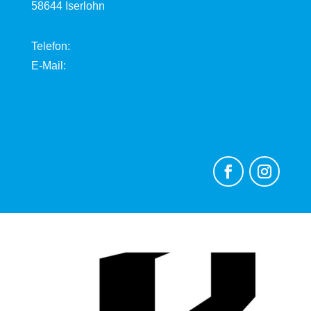
58644 Iserlohn
Telefon:
02371 80 83-0
E-Mail:
info@jugendhilfe-iserlohn-hagen.de
Impressum
Datenschutz