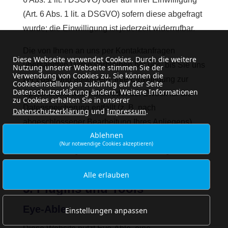
(Art. 6 Abs. 1 lit. a DSGVO) sofern diese abgefragt
wurde; die Einwilligung ist jederzeit widerrufbar.
Die von Ihnen an uns per Kontaktanfragen
Diese Webseite verwendet Cookies. Durch die weitere
übersandten Daten verbleiben bei uns, bis Sie uns
Nutzung unserer Webseite stimmen Sie der
Verwendung von Cookies zu. Sie können die
zur Löschung auffordern, Ihre Einwilligung zur
Cookieeinstellungen zukünftig auf der Seite
Datenschutzerklärung ändern. Weitere Informationen
Speicherung widerrufen oder der Zweck für die
zu Cookies erhalten Sie in unserer
Datenspeicherung entfällt (z. B. nach
Datenschutzerklärung
und
Impressum
.
abgeschlossener Bearbeitung Ihres Anliegens).
Ablehnen
Zwingende gesetzliche Bestimmungen –
(Nur notwendige Cookies akzeptieren)
insbesondere gesetzliche Aufbewahrungsfristen –
bleiben unberührt.
Alle erlauben
5. Plugins und Tools
Eye-Able
Einstellungen anpassen