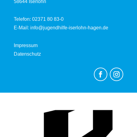
58644 Iserlohn
Telefon:
02371 80 83-0
E-Mail:
info@jugendhilfe-iserlohn-hagen.de
Impressum
Datenschutz